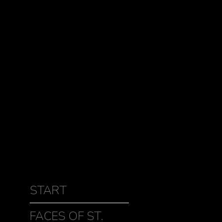
START
FACES OF ST.