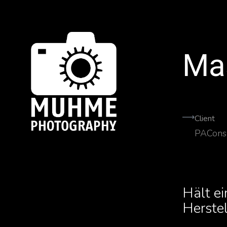
Ma
Client
PACons
Hält ei
Herstel