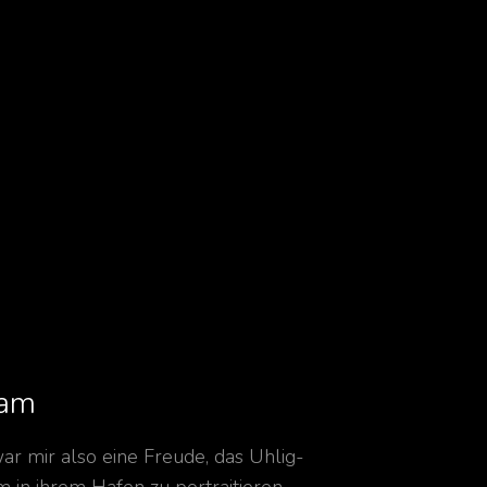
am
ar mir also eine Freude, das Uhlig-
 in ihrem Hafen zu portraitieren.