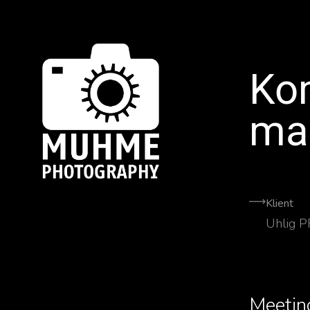
Ko
ma
Klient
Uhlig P
Meetin