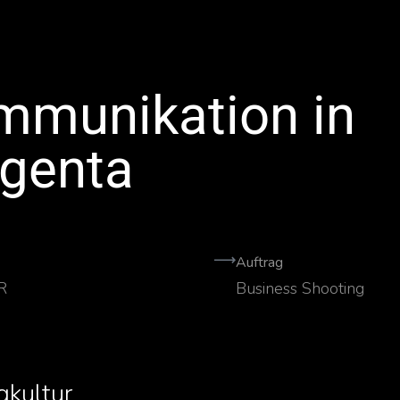
mmunikation in
genta
Auftrag
R
Business Shooting
gkultur