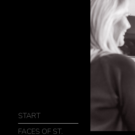
START
FACES OF ST.